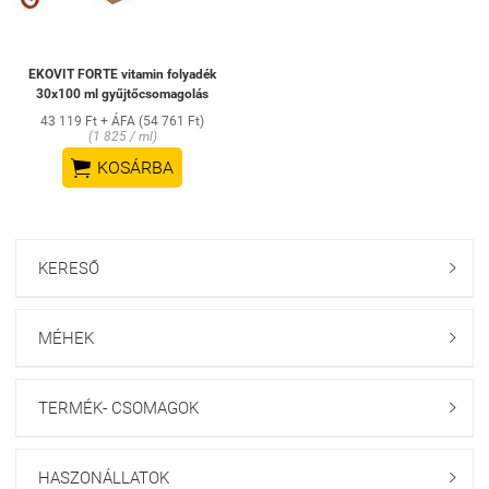
EKOVIT FORTE vitamin folyadék
30x100 ml gyűjtőcsomagolás
43 119 Ft + ÁFA (54 761 Ft)
(1 825 / ml)

KOSÁRBA
KERESŐ

MÉHEK

TERMÉK- CSOMAGOK

HASZONÁLLATOK
