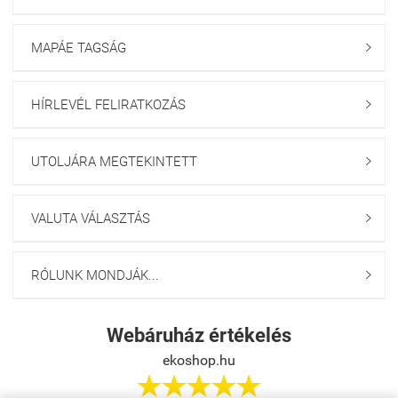
MAPÁE TAGSÁG

HÍRLEVÉL FELIRATKOZÁS

UTOLJÁRA MEGTEKINTETT

VALUTA VÁLASZTÁS

RÓLUNK MONDJÁK...

Webáruház értékelés
ekoshop.hu




