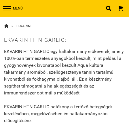


MENÜ

»
EKVARIN
EKVARIN HTN GARLIC:
EKVARIN HTN GARLIC egy haltakarmány előkeverék, amely
100%-ban természetes anyagokból készült, mint például a
gyógynövények kivonatából készült Aqua kultúra
takarmány aromából, szelídgesztenye tannin tartalmú
kivonatból és fokhagyma olajból áll. Ez a készítmény
segíthet támogatni a halak egészségét és az
immunrendszer optimális működését.
EKVARIN HTN GARLIC hatékony a fertőző betegségek
kezelésében, megelőzésében és haltakarmányozás
elősegítésére.