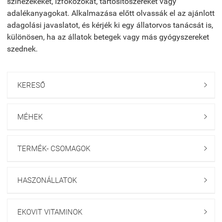
színezékeket, ízfokozókat, tartósítószereket vagy
adalékanyagokat. Alkalmazása előtt olvassák el az ajánlott
adagolási javaslatot, és kérjék ki egy állatorvos tanácsát is,
különösen, ha az állatok betegek vagy más gyógyszereket
szednek.
KERESŐ

MÉHEK

TERMÉK- CSOMAGOK

HASZONÁLLATOK

EKOVIT VITAMINOK
