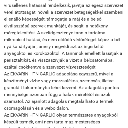
vírusellenes hatással rendelkezik, javítja az egész szervezet
vérellátottságát, növeli a szervezet betegségekkel szembeni
ellenálló képességét, támogatja a máj és a belső
elválasztású szervek munkáját, és segíti a hatékony
méregtelenítést. A szelídgesztenye tannin tartalma
mikrobicid hatású, és nem oldódó védőréteget képez a bél
nyálkahártyáján, amely megvédi azt az ingerkeltő
anyagoktól és kórokozóktól. A tanninok emellett lassítják a
perisztaltikát, és visszaszívják a vizet a bélcsatornába,
ezáltal csökkentve a szervezet vízveszteségét.
Az EKVARIN HTN GARLIC adagolása egyszerű, mivel a
készítményt vízbe vagy morzsalékos, szemcsés, illetve
granulált takarmányba lehet keverni. Az adagolás pontos
mennyisége azonban függ a halak méretétől és azok
számától. Az ajánlott adagolás megtalálható a termék
csomagolásán és a weboldalon.
Az EKVARIN HTN GARLIC olyan természetes anyagokból
készült termék, ami nem tartalmaz mesterséges