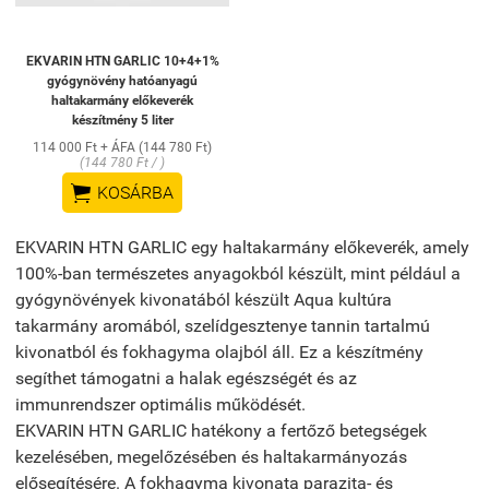
EKVARIN HTN GARLIC 10+4+1%
gyógynövény hatóanyagú
haltakarmány előkeverék
készítmény 5 liter
114 000 Ft + ÁFA (144 780 Ft)
(144 780 Ft / )

KOSÁRBA
EKVARIN HTN GARLIC egy haltakarmány előkeverék, amely
100%-ban természetes anyagokból készült, mint például a
gyógynövények kivonatából készült Aqua kultúra
takarmány aromából, szelídgesztenye tannin tartalmú
kivonatból és fokhagyma olajból áll. Ez a készítmény
segíthet támogatni a halak egészségét és az
immunrendszer optimális működését.
EKVARIN HTN GARLIC hatékony a fertőző betegségek
kezelésében, megelőzésében és haltakarmányozás
elősegítésére. A fokhagyma kivonata parazita- és