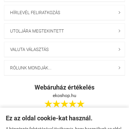
HÍRLEVÉL FELIRATKOZÁS

UTOLJÁRA MEGTEKINTETT

VALUTA VÁLASZTÁS

RÓLUNK MONDJÁK...

Webáruház értékelés
ekoshop.hu





Ez az oldal cookie-kat használ.
Értékelés írása
A böngészés folytatásával jóváhagyja, hogy használjunk az oldal