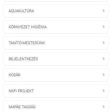
AQUAKULTÚRA

KÖRNYEZET HIGIÉNIA

TANÍTÓ-MESTERÜNK

BEJELENTKEZÉS

KOSÁR

NKFI PROJEKT

MAPÁE TAGSÁG
