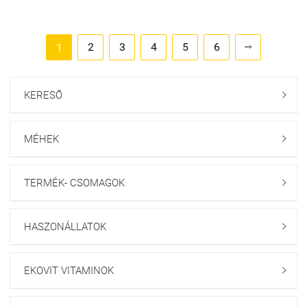
2
3
4
5
6
1

KERESŐ

MÉHEK

TERMÉK- CSOMAGOK

HASZONÁLLATOK

EKOVIT VITAMINOK
