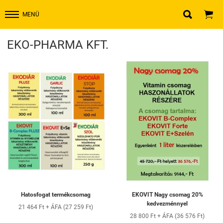


MENÜ
EKO-PHARMA KFT.
Hatosfogat termékcsomag
EKOVIT Nagy csomag 20%
kedvezménnyel
21 464 Ft + ÁFA (27 259 Ft)
28 800 Ft + ÁFA (36 576 Ft)