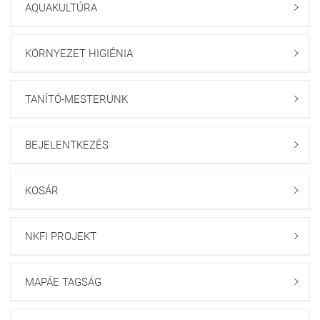
AQUAKULTÚRA

KÖRNYEZET HIGIÉNIA

TANÍTÓ-MESTERÜNK

BEJELENTKEZÉS

KOSÁR

NKFI PROJEKT

MAPÁE TAGSÁG
