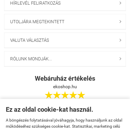
HÍRLEVÉL FELIRATKOZÁS

UTOLJÁRA MEGTEKINTETT

VALUTA VÁLASZTÁS

RÓLUNK MONDJÁK...

Webáruház értékelés
ekoshop.hu





Ez az oldal cookie-kat használ.
Értékelés írása
A böngészés folytatásával jóváhagyja, hogy használjunk az oldal
működéséhez szükséges cookie-kat. Statisztikai, marketing célú